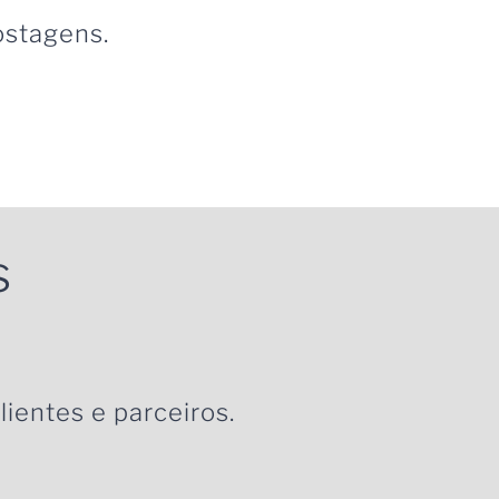
ostagens.
s
lientes e parceiros.