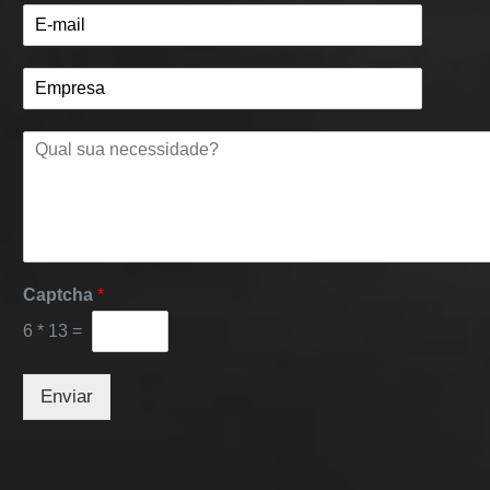
Captcha
*
6
*
13
=
Enviar